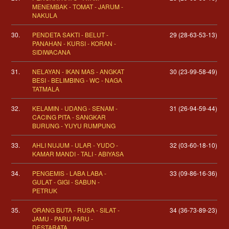
MENEMBAK - TOMAT - JARUM -
NAKULA
30.
PENDETA SAKTI - BELUT -
29 (28-63-53-13)
PANAHAN - KURSI - KORAN -
SIDIWACANA
31.
NELAYAN - IKAN MAS - ANGKAT
30 (23-99-58-49)
BESI - BELIMBING - WC - NAGA
TATMALA
32.
KELAMIN - UDANG - SENAM -
31 (26-94-59-44)
CACING PITA - SANGKAR
BURUNG - YUYU RUMPUNG
33.
AHLI NUJUM - ULAR - YUDO -
32 (03-60-18-10)
KAMAR MANDI - TALI - ABIYASA
34.
PENGEMIS - LABA LABA -
33 (09-86-16-36)
GULAT - GIGI - SABUN -
PETRUK
35.
ORANG BUTA - RUSA - SILAT -
34 (36-73-89-23)
JAMU - PARU PARU -
DESTARATA