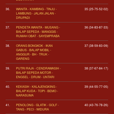
36.
WANITA - KAMBING - TINJU -
35 (25-75-52-02)
LAMBUNG - JALAN JALAN -
DRUPADI
37.
PENDETA WANITA - MUSANG -
36 (34-83-87-33)
BALAP SEPEDA - MANGGIS -
RUMAH OBAT - SAYEMPRABA
38.
ORANG BONGKOK - IKAN
37 (38-59-83-09)
GABUS - BALAP MOBIL -
ANGGUR - BH - TRUK -
GARENG
39.
PUTRI RAJA - CENDRAWASIH -
38 (37-67-84-17)
BALAP SEPEDA MOTOR -
ENGSEL - DRUM - UNTARI
40.
KEKASIH - KALAJENGKING -
39 (44-55-77-05)
BALAP KUDA - TOPI - BEMO -
NARASUMA
41.
PENOLONG - GLATIK - GOLF -
40 (43-76-78-26)
TANG - PECI - WIDURA