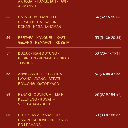
AKROBAT - RAMBUTAN - TAXI -
ABIMANYU
55.
RAJA KERA - IKAN LELE -
54 (62-15-95-65)
SEPATU RODA - KALUNG -
DOKAR - KERA HANOMAN
56.
PERTAPA - KANGURU - KASTI -
55 (51-39-20-89)
GELANG - KEMARON - RDSETA
57.
BUDAK - IKAN DUYUNG -
56 (70-41-71-91)
BERINGEN - KENANGA - CIKAR
- LIMBUK
58.
ANAK SAKTI - ULAT SUTRA -
57 (74-08-47-58)
LAYANG LAYANG - SEPATU -
RANJANG - GATOT KACA
59.
PENARI - CUMI CUMI - MAIN
58 (67-07-94-57)
KELERENG - RUMAH -
SEKOLAHAN - SELIR
60.
PUTRA RAJA - KAKAKTUA -
59 (83-37-38-87)
DAKON - KEDONDONG - KAOS -
RD LESMANA