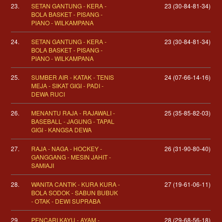
23.
SETAN GANTUNG - KERA -
23 (30-84-81-34)
BOLA BASKET - PISANG -
PIANO - WILKAMPANA
24.
SETAN GANTUNG - KERA -
23 (30-84-81-34)
BOLA BASKET - PISANG -
PIANO - WILKAMPANA
25.
SUMBER AIR - KATAK - TENIS
24 (07-66-14-16)
MEJA - SIKAT GIGI - PADI -
DEWA RUCI
26.
MENANTU RAJA - RAJAWALI -
25 (35-85-82-03)
BASEBALL - JAGUNG - TAPAL
GIGI - KANGSA DEWA
27.
RAJA - NAGA - HOCKEY -
26 (31-90-80-40)
GANGGANG - MESIN JAHIT -
SAMIAJI
28.
WANITA CANTIK - KURA KURA -
27 (19-61-06-11)
BOLA SODOK - SABUN BUBUK
- OTAK - DEWI SUPRABA
29.
PENCARI KAYU - AYAM -
28 (29-68-56-18)