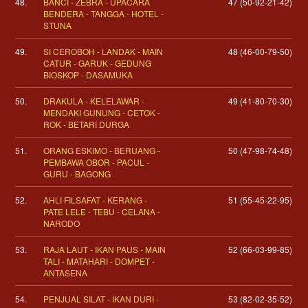
48.
BANCI - ZEBRA - UPACARA
47 (50-92-21-42)
BENDERA - TANGGA - HOTEL -
STUNA
49.
SI CEROBOH - LANDAK - MAIN
48 (46-00-79-50)
CATUR - GARUK - GEDUNG
BIOSKOP - DASAMUKA
50.
DRAKULA - KELELAWAR -
49 (41-80-70-30)
MENDAKI GUNUNG - CETOK -
ROK - BETARI DURGA
51.
ORANG ESKIMO - BERUANG -
50 (47-98-74-48)
PEMBAWA OBOR - PACUL -
GURU - BAGONG
52.
AHLI FILSAFAT - KERANG -
51 (55-45-22-95)
PATE LELE - TEBU - CELANA -
NARODO
53.
RAJA LAUT - IKAN PAUS - MAIN
52 (66-03-99-85)
TALI - MATAHARI - DOMPET -
ANTASENA
54.
PENJUAL SILAT - IKAN DURI -
53 (82-02-35-52)