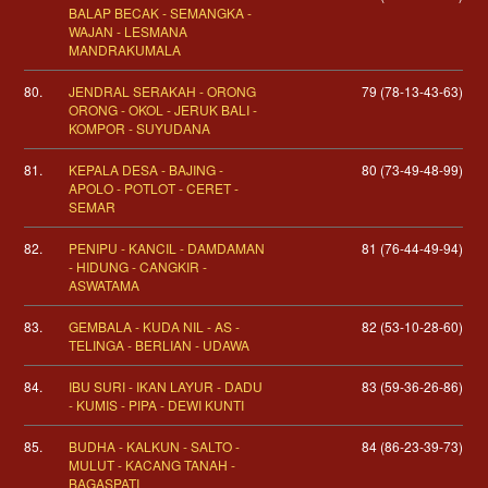
BALAP BECAK - SEMANGKA -
WAJAN - LESMANA
MANDRAKUMALA
80.
JENDRAL SERAKAH - ORONG
79 (78-13-43-63)
ORONG - OKOL - JERUK BALI -
KOMPOR - SUYUDANA
81.
KEPALA DESA - BAJING -
80 (73-49-48-99)
APOLO - POTLOT - CERET -
SEMAR
82.
PENIPU - KANCIL - DAMDAMAN
81 (76-44-49-94)
- HIDUNG - CANGKIR -
ASWATAMA
83.
GEMBALA - KUDA NIL - AS -
82 (53-10-28-60)
TELINGA - BERLIAN - UDAWA
84.
IBU SURI - IKAN LAYUR - DADU
83 (59-36-26-86)
- KUMIS - PIPA - DEWI KUNTI
85.
BUDHA - KALKUN - SALTO -
84 (86-23-39-73)
MULUT - KACANG TANAH -
BAGASPATI