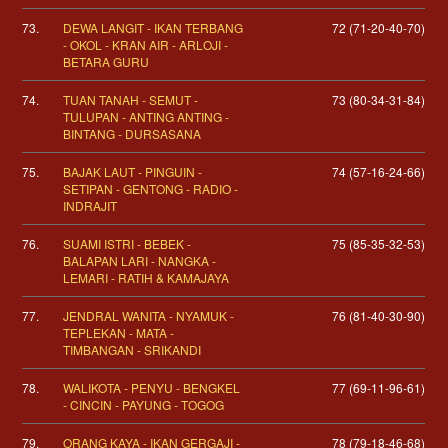
73.
DEWA LANGIT - IKAN TERBANG
72 (71-20-40-70)
- OKOL - KRAN AIR - ARLOJI -
BETARA GURU
74.
TUAN TANAH - SEMUT -
73 (80-34-31-84)
TULUPAN - ANTING ANTING -
BINTANG - DURSASANA
75.
BAJAK LAUT - PINGUIN -
74 (57-16-24-66)
SETIPAN - GENTONG - RADIO -
INDRAJIT
76.
SUAMI ISTRI - BEBEK -
75 (85-35-32-53)
BALAPAN LARI - NANGKA -
LEMARI - RATIH & KAMAJAYA
77.
JENDRAL WANITA - NYAMUK -
76 (81-40-30-90)
TEPLEKAN - MATA -
TIMBANGAN - SRIKANDI
78.
WALIKOTA - PENYU - BENGKEL
77 (69-11-96-61)
- CINCIN - PAYUNG - TOGOG
79.
ORANG KAYA - IKAN GERGAJI -
78 (79-18-46-68)