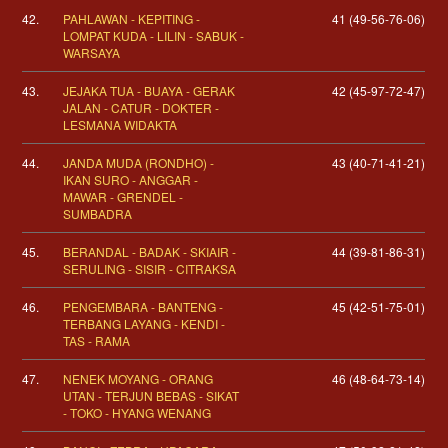
42.
PAHLAWAN - KEPITING -
41 (49-56-76-06)
LOMPAT KUDA - LILIN - SABUK -
WARSAYA
43.
JEJAKA TUA - BUAYA - GERAK
42 (45-97-72-47)
JALAN - CATUR - DOKTER -
LESMANA WIDAKTA
44.
JANDA MUDA (RONDHO) -
43 (40-71-41-21)
IKAN SURO - ANGGAR -
MAWAR - GRENDEL -
SUMBADRA
45.
BERANDAL - BADAK - SKIAIR -
44 (39-81-86-31)
SERULING - SISIR - CITRAKSA
46.
PENGEMBARA - BANTENG -
45 (42-51-75-01)
TERBANG LAYANG - KENDI -
TAS - RAMA
47.
NENEK MOYANG - ORANG
46 (48-64-73-14)
UTAN - TERJUN BEBAS - SIKAT
- TOKO - HYANG WENANG