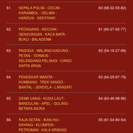
61.
KEPALA POLISI - CECAK -
60 (68-32-93-82)
KARAMBOL - DELIMA -
HANDUK - SENTIYAKI
62.
PEDAGANG - KECOAK -
61 (65-27-92-77)
GENDONGAN - KACA MATA -
BUKU - BALADEWA
63.
PAGODA - WALANG KADUNG -
62 (54-19-27-69)
PETAN - TERMOS -
SELENDANG PELANGI - CANDI
SAPTA ARGA
64.
PENDEKAR WANITA -
63 (64-29-97-79)
KUMBANG - TREK SANDO -
BANTAL - JENDELA - LARASATI
65.
DEWA UANG - KUDA LAUT -
64 (63-46-98-96)
BANDULAN - APEL - GULING -
BETARA INDRA
66.
RAJA SETAN - IKAN HIU -
65 (61-04-90-54)
KAYANG - KLOMPEN -
PETROMAK - KALA SRINGGI