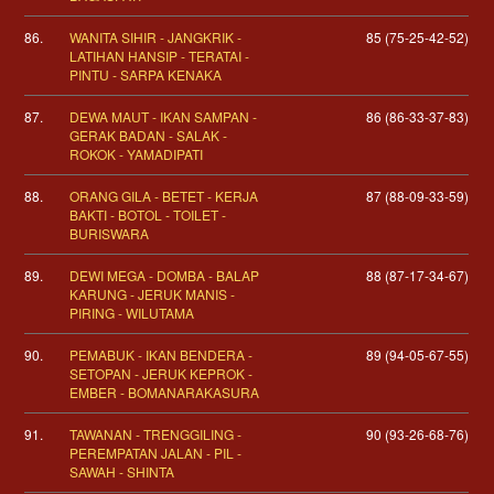
86.
WANITA SIHIR - JANGKRIK -
85 (75-25-42-52)
LATIHAN HANSIP - TERATAI -
PINTU - SARPA KENAKA
87.
DEWA MAUT - IKAN SAMPAN -
86 (86-33-37-83)
GERAK BADAN - SALAK -
ROKOK - YAMADIPATI
88.
ORANG GILA - BETET - KERJA
87 (88-09-33-59)
BAKTI - BOTOL - TOILET -
BURISWARA
89.
DEWI MEGA - DOMBA - BALAP
88 (87-17-34-67)
KARUNG - JERUK MANIS -
PIRING - WILUTAMA
90.
PEMABUK - IKAN BENDERA -
89 (94-05-67-55)
SETOPAN - JERUK KEPROK -
EMBER - BOMANARAKASURA
91.
TAWANAN - TRENGGILING -
90 (93-26-68-76)
PEREMPATAN JALAN - PIL -
SAWAH - SHINTA