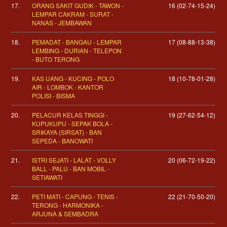
17.
ORANG SAKIT GUDIK - TAWON -
16 (02-74-15-24)
LEMPAR CAKRAM - SURAT -
NANAS - JEMBAWAN
18.
PEMADAT - BANGAU - LEMPAR
17 (08-88-13-38)
LEMBING - DURIAN - TELEPON
- BUTO TERONG
19.
KAS UANG - KUCING - POLO
18 (10-78-01-28)
AIR - LOMBOK - KANTOR
POLISI - BISMA
20.
PELACUR KELAS TINGGI -
19 (27-62-54-12)
KUPUKUPU - SEPAK BOLA -
SRIKAYA (SIRSAT) - BAN
SEPEDA - BANOWATI
21.
ISTRI SEJATI - LALAT - VOLLY
20 (06-72-19-22)
BALL - PALU - BAN MOBIL -
SETIAWATI
22.
PETI MATI - CAPUNG - TENIS -
22 (21-70-50-20)
TERONG - HARMONIKA -
ARJUNA & SEMBADRA