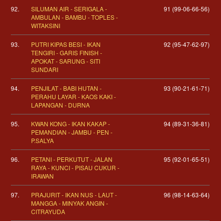
92.
SILUMAN AIR - SERIGALA -
91 (99-06-66-56)
AMBULAN - BAMBU - TOPLES -
WITAKSINI
93.
PUTRI KIPAS BESI - IKAN
92 (95-47-62-97)
TENGIRI - GARIS FINISH -
APOKAT - SARUNG - SITI
SUNDARI
94.
PENJILAT - BABI HUTAN -
93 (90-21-61-71)
PERAHU LAYAR - KAOS KAKI -
LAPANGAN - DURNA
95.
KWAN KONG - IKAN KAKAP -
94 (89-31-36-81)
PEMANDIAN - JAMBU - PEN -
P.SALYA
96.
PETANI - PERKUTUT - JALAN
95 (92-01-65-51)
RAYA - KUNCI - PISAU CUKUR -
IRAWAN
97.
PRAJURIT - IKAN NUS - LAUT -
96 (98-14-63-64)
MANGGA - MINYAK ANGIN -
CITRAYUDA