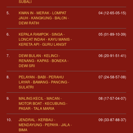
SUBALI
5.
KWAN IN - MERAK - LOMPAT
04 (12-65-05-15)
JAUH - KANGKUNG - BALON -
DEWI RATIH
6.
KEPALA RAMPOK - SINGA -
05 (01-89-10-39)
LONCAT INDAH - KAYU MANIS -
KERETA API - GURU LANGIT
7.
DEWI BULAN - KELINCI -
06 (20-91-51-41)
RENANG - KAPAS - BONEKA -
DEWI SRI
8.
PELAYAN - BABI - PERAHU
07 (24-58-57-08)
LAYAR - BAWANG - PANCING -
SULATRI
9.
MALING KECIL - MACAN -
08 (17-57-04-07)
MOTOR BOAT - KECUBUNG -
PASAR - TALA MARIA
10.
JENDRAL - KERBAU -
09 (33-87-88-37)
MENDAYUNG - PEPAYA - JALA -
BIMA