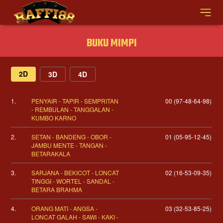
BUKU MIMPI
2D
3D
4D
1.
PENYAIR - TAPIR - SEMPRITAN
00 (97-48-64-98)
- REMBULAN - TANGGALAN -
KUMBO KARNO
2.
SETAN - BANDENG - OBOR -
01 (05-95-12-45)
JAMBU MENTE - TANGAN -
BETARAKALA
3.
SARJANA - BEKICOT - LONCAT
02 (16-53-09-35)
TINGGI - WORTEL - SANDAL -
BETARA BRAHMA
4.
ORANG MATI - ANGSA -
03 (32-53-85-25)
LONCAT GALAH - SAWI - KAKI -