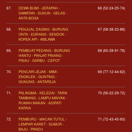
67.
DEWA BUMI - JERAPAH -
66 (52-24-25-74)
SAWATAN - SUKUN - GELAS -
ANTA BOGA
68.
PENJUAL DAGING - BURUNG
67 (58-38-23-88)
ONTA - EGRANG - SENDOK -
KOREK API - ABILAWA
69.
PEMBUAT PEDANG - BURUNG
68 (60-28-91-78)
HANTU - PANJAT PINANG -
PISAU - GARBU - CEPOT
70.
PENCARI JEJAK - MIMI -
69 (77-12-44-62)
ENGKLEK - GUNTING -
GUNUNG - ANTAREJA
71.
PALINGMA - KELEDAI - TARIK
70 (56-22-29-72)
TAMBANG - LAMPU MINYAK -
RUMAH MAKAN - ADIPATI
KARNA
72.
PEMBURU - MACAN TUTUL -
71 (72-43-45-93)
LEMPAR KARET - SUMUR -
BAJU - PANDU